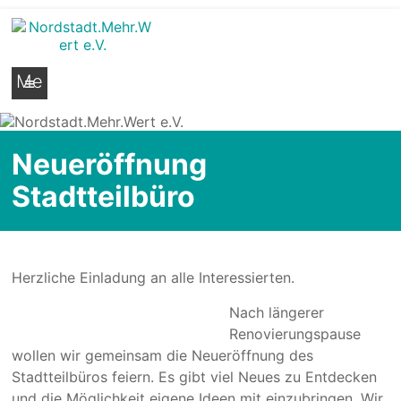
Nordstadt.Mehr.Wert e.V.
Stadtteilseite der Hildesheimer Nordstadt
Me
nü
Neueröffnung
Stadtteilbüro
Herzliche Einladung an alle Interessierten.
Nach längerer
Renovierungspause
wollen wir gemeinsam die Neueröffnung des
Stadtteilbüros feiern. Es gibt viel Neues zu Entdecken
und die Möglichkeit eigene Ideen mit einzubringen. Wir