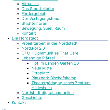
Aktuelles
Das Stadtteilbüro
Fördergebiet
Der Verfügungsfonds
Stadtteilforen
Bewegung. Spiel. Raum
Kontakt
Die Nordstadt
Projektarbeit in der Nordstadt
Nord.Pol 2.0
CTC – Communities That Care
Lebendige Plätze!
Hof im Langen Garten 23
Neue Mitte
Ottoplatz
Platzpark Bischofskamp
Theaterpädagogisches Zentrum
Hildesheim
Nordstadt digital und online
Geschichte
Kontakt