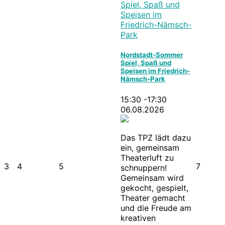
Spiel, Spaß und
Speisen im
Friedrich-Nämsch-
Park
Nordstadt-Sommer
Spiel, Spaß und
Speisen im Friedrich-
Nämsch-Park
15:30 -17:30
06.08.2026
Das TPZ lädt dazu
ein, gemeinsam
Theaterluft zu
3
4
5
7
schnuppern!
Gemeinsam wird
gekocht, gespielt,
Theater gemacht
und die Freude am
kreativen