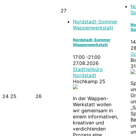
N
27
Sp
Nordstadt-Sommer
No
Wappenwerkstatt
Sp
Nordstadt-Sommer
14
Wappenwerkstatt
28
G
17:00 -21:00
Bi
27.08.2026
31
Stadtteilbüro
Nordstadt
Hochkamp 25
Sp
u
Gr
24
25
26
In der Wappen-
un
Werkstatt wollen
„S
wir gemeinsam in
Sp
einem informativen,
Be
kreativen und
un
verdichtenden
un
Prozess eine