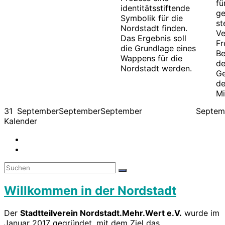
fü
identitätsstiftende
ge
Symbolik für die
st
Nordstadt finden.
Ve
Das Ergebnis soll
Fr
die Grundlage eines
Be
Wappens für die
de
Nordstadt werden.
Ge
de
Mi
31
September
September
September
Septem
Kalender
Willkommen in der Nordstadt
Der
Stadtteilverein Nordstadt.Mehr.Wert e.V.
wurde im
Januar 2017 gegründet, mit dem Ziel das