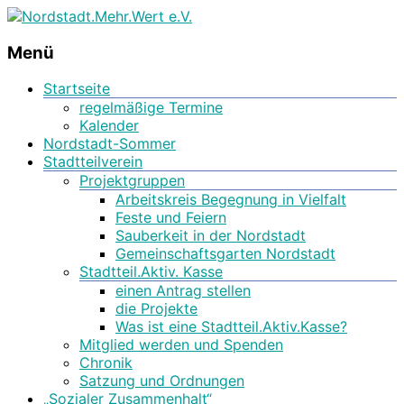
Stadtteilseite der Hildesheimer Nordstadt
Nordstadt.Mehr.Wert e.V.
Menü
Startseite
regelmäßige Termine
Kalender
Nordstadt-Sommer
Stadtteilverein
Projektgruppen
Arbeitskreis Begegnung in Vielfalt
Feste und Feiern
Sauberkeit in der Nordstadt
Gemeinschaftsgarten Nordstadt
Stadtteil.Aktiv. Kasse
einen Antrag stellen
die Projekte
Was ist eine Stadtteil.Aktiv.Kasse?
Mitglied werden und Spenden
Chronik
Satzung und Ordnungen
„Sozialer Zusammenhalt“