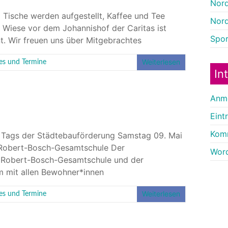
Nor
d Tische werden aufgestellt, Kaffee und Tee
Nord
 Wiese vor dem Johannishof der Caritas ist
Sport
nt. Wir freuen uns über Mitgebrachtes
Weiterlesen
les und Termine
In
Anm
Eint
Kom
es Tags der Städtebauförderung Samstag 09. Mai
r Robert-Bosch-Gesamtschule Der
Word
der Robert-Bosch-Gesamtschule und der
m mit allen Bewohner*innen
Weiterlesen
les und Termine