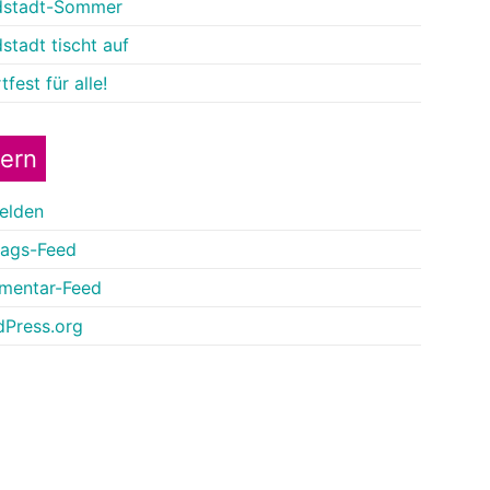
dstadt-Sommer
stadt tischt auf
fest für alle!
tern
elden
rags-Feed
mentar-Feed
Press.org