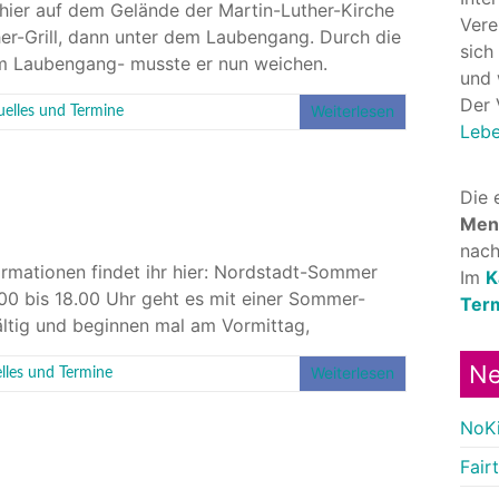
t hier auf dem Gelände der Martin-Luther-Kirche
Vere
er-Grill, dann unter dem Laubengang. Durch die
sich
 Laubengang- musste er nun weichen.
und 
Der 
Weiterlesen
uelles und Termine
Lebe
Die 
Men
nach
ormationen findet ihr hier: Nordstadt-Sommer
Im
K
00 bis 18.00 Uhr geht es mit einer Sommer-
Ter
tig und beginnen mal am Vormittag,
Ne
Weiterlesen
lles und Termine
NoKi
Fairt