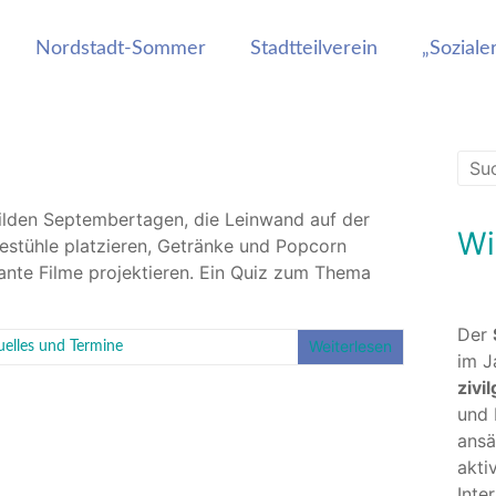
.Wert e.V.
Nordstadt-Sommer
Stadtteilverein
„Sozial
milden Septembertagen, die Leinwand auf der
Wi
estühle platzieren, Getränke und Popcorn
ante Filme projektieren. Ein Quiz zum Thema
Der
Weiterlesen
uelles und Termine
im J
zivi
und
ansä
akti
Inte