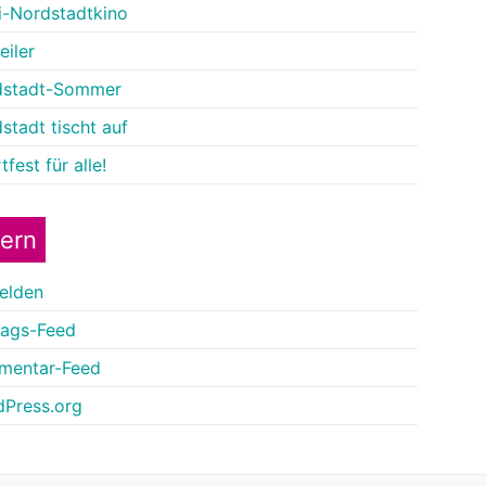
-Nordstadtkino
eiler
dstadt-Sommer
stadt tischt auf
fest für alle!
tern
elden
rags-Feed
mentar-Feed
Press.org