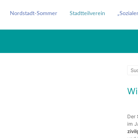
.Wert e.V.
Nordstadt-Sommer
Stadtteilverein
„Sozial
Wi
Der
im J
zivi