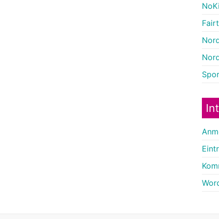
NoKi
Fairt
Nor
Nord
Sport
In
Anm
Eint
Kom
Word