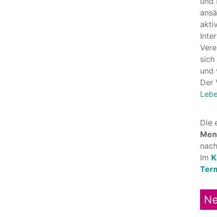
und
ansä
akti
Inte
Vere
sich
und 
Der 
Lebe
Die 
Men
nach
Im
K
Ter
Ne