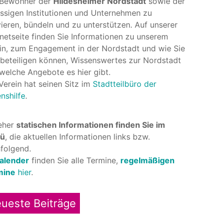
 Bewohner der
Hildesheimer Nordstadt
sowie der
ssigen Institutionen und Unternehmen zu
vieren, bündeln und zu unterstützen. Auf unserer
rnetseite finden Sie Informationen zu unserem
in, zum Engagement in der Nordstadt und wie Sie
 beteiligen können, Wissenswertes zur Nordstadt
welche Angebote es hier gibt.
Verein hat seinen Sitz im
Stadtteilbüro der
nshilfe
.
eher
statischen Informationen finden Sie im
ü
, die aktuellen Informationen links bzw.
folgend.
alender
finden Sie alle Termine,
regelmäßigen
mine
hier
.
ueste Beiträge