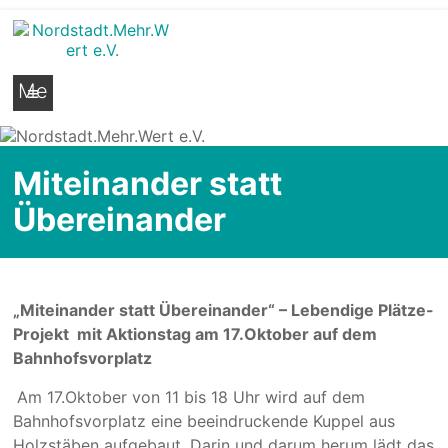
Nordstadt.Mehr.Wert e.V.
Stadtteilseite der Hildesheimer Nordstadt
Me
nü
Miteinander statt
Übereinander
„Miteinander statt Übereinander“ – Lebendige Plätze-
Projekt mit Aktionstag am 17.Oktober auf dem
Bahnhofsvorplatz
Am 17.Oktober von 11 bis 18 Uhr wird auf dem
Bahnhofsvorplatz eine beeindruckende Kuppel aus
Holzstäben aufgebaut. Darin und darum herum lädt das