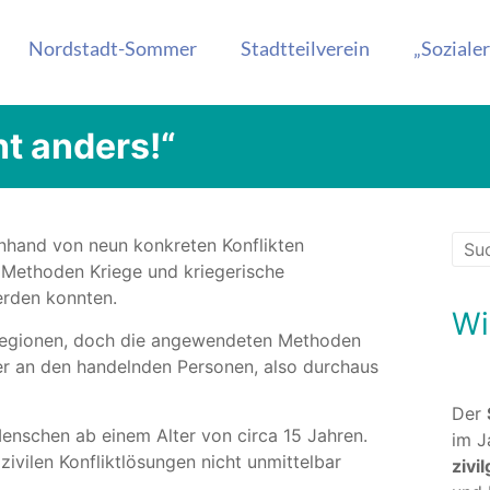
.Wert e.V.
Nordstadt-Sommer
Stadtteilverein
„Soziale
t anders!“
nhand von neun konkreten Konflikten
en Methoden Kriege und kriegerische
erden konnten.
Wi
tregionen, doch die angewendeten Methoden
mer an den handelnden Personen, also durchaus
Der
Menschen ab einem Alter von circa 15 Jahren.
im J
zivilen Konflikt­lösungen nicht unmittelbar
zivi