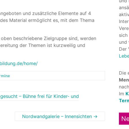
und
ansä
 angeboten und zusätzliche Elemente auf 4
akti
ndes Material ermöglicht es, mit dem Thema
Inte
Vere
sich
e oben beschriebene Zielgruppe sind, werden
und 
ereitung der Themen ist kurzweilig und
Der 
Lebe
sbildung.de/home/
Die 
ermine
Men
nach
Im
K
gesucht – Bühne frei für Kinder- und
Ter
Nordwandgalerie – Innensichten
→
Ne