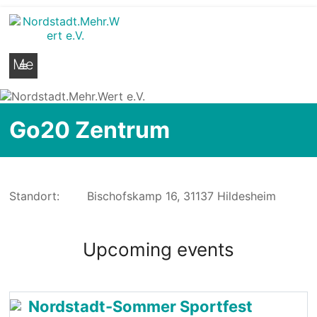
Nordstadt.Mehr.Wert e.V.
Stadtteilseite der Hildesheimer Nordstadt
Me
nü
Go20 Zentrum
Standort:
Bischofskamp 16, 31137 Hildesheim
Upcoming events
Nordstadt-Sommer Sportfest