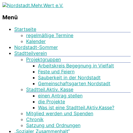
Stadtteilseite der Hildesheimer Nordstadt
Nordstadt.Mehr.Wert e.V.
Menü
Startseite
regelmäßige Termine
Kalender
Nordstadt-Sommer
Stadtteilverein
Projektgruppen
Arbeitskreis Begegnung in Vielfalt
Feste und Feiern
Sauberkeit in der Nordstadt
Gemeinschaftsgarten Nordstadt
Stadtteil.Aktiv. Kasse
einen Antrag stellen
die Projekte
Was ist eine Stadtteil.Aktiv.Kasse?
Mitglied werden und Spenden
Chronik
Satzung und Ordnungen
„Sozialer Zusammenhalt“