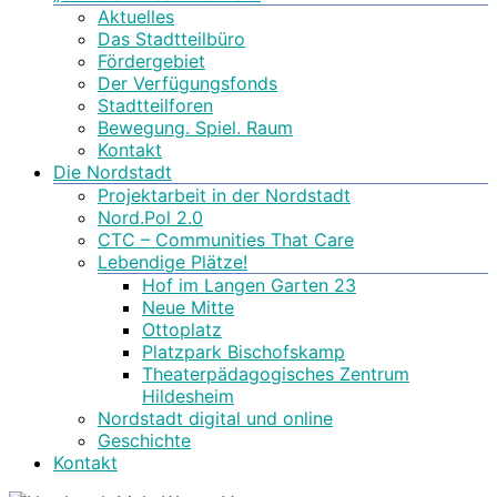
Aktuelles
Das Stadtteilbüro
Fördergebiet
Der Verfügungsfonds
Stadtteilforen
Bewegung. Spiel. Raum
Kontakt
Die Nordstadt
Projektarbeit in der Nordstadt
Nord.Pol 2.0
CTC – Communities That Care
Lebendige Plätze!
Hof im Langen Garten 23
Neue Mitte
Ottoplatz
Platzpark Bischofskamp
Theaterpädagogisches Zentrum
Hildesheim
Nordstadt digital und online
Geschichte
Kontakt