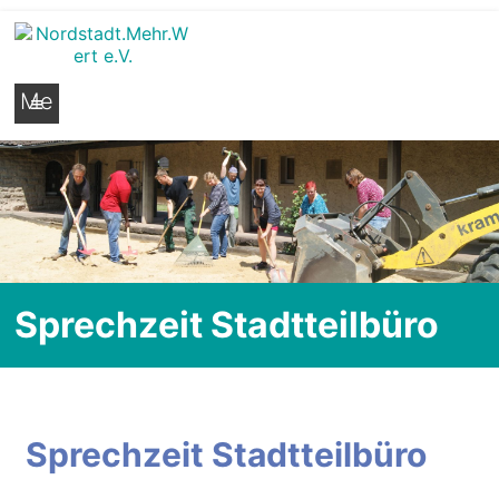
Nordstadt.Mehr.Wert e.V.
Stadtteilseite der Hildesheimer Nordstadt
Me
nü
Sprechzeit Stadtteilbüro
Sprechzeit Stadtteilbüro