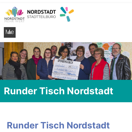
Nordstadt.Mehr.Wert e.V.
Stadtteilseite der Hildesheimer Nordstadt
Me
nü
Runder Tisch Nordstadt
Runder Tisch Nordstadt