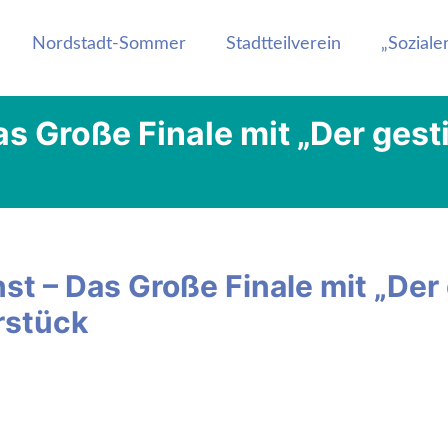
.Wert e.V.
Nordstadt-Sommer
Stadtteilverein
„Sozial
s Große Finale mit „Der gesti
t – Das Große Finale mit „Der 
rstück