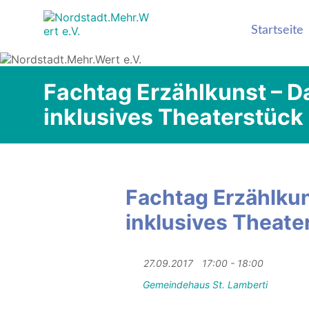
Nordstadt.Mehr
Stadtteilseite der
Startseite
Hildesheimer
Nordstadt
Fachtag Erzählkunst – Da
inklusives Theaterstück
Fachtag Erzählkuns
inklusives Theate
27.09.2017
17:00 - 18:00
Gemeindehaus St. Lamberti