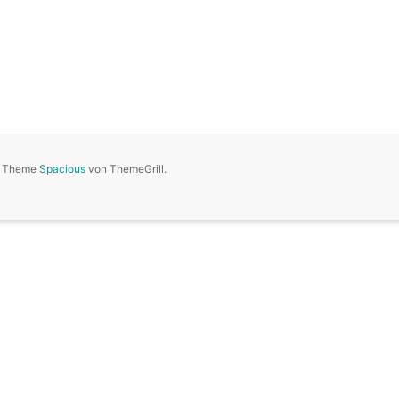
n. Theme
Spacious
von ThemeGrill.